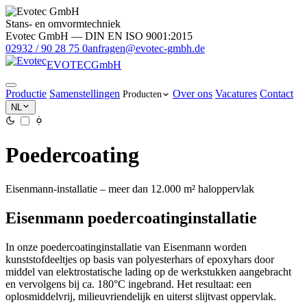
Stans- en omvormtechniek
Evotec GmbH — DIN EN ISO 9001:2015
02932 / 90 28 75 0
anfragen@evotec-gmbh.de
EVOTEC
GmbH
Productie
Samenstellingen
Over ons
Vacatures
Contact
Producten
NL
Poedercoating
Eisenmann-installatie – meer dan 12.000 m² haloppervlak
Eisenmann poedercoatinginstallatie
In onze poedercoatinginstallatie van Eisenmann worden
kunststofdeeltjes op basis van polyesterhars of epoxyhars door
middel van elektrostatische lading op de werkstukken aangebracht
en vervolgens bij ca. 180°C ingebrand. Het resultaat: een
oplosmiddelvrij, milieuvriendelijk en uiterst slijtvast oppervlak.