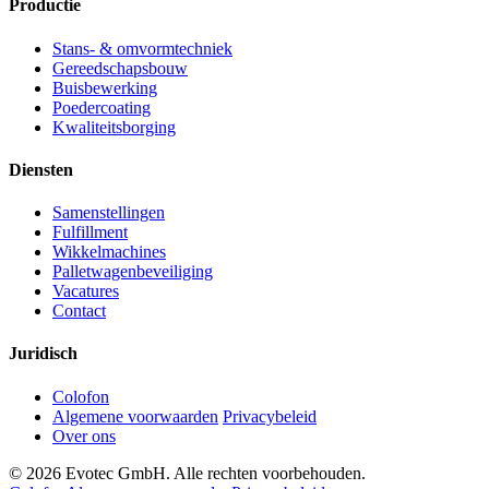
Productie
Stans- & omvormtechniek
Gereedschapsbouw
Buisbewerking
Poedercoating
Kwaliteitsborging
Diensten
Samenstellingen
Fulfillment
Wikkelmachines
Palletwagenbeveiliging
Vacatures
Contact
Juridisch
Colofon
Algemene voorwaarden
Privacybeleid
Over ons
© 2026 Evotec GmbH. Alle rechten voorbehouden.