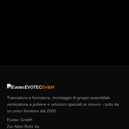
Richiedi un preventivo
02932 / 90 28 75 0
Zur Alten Ruhr 4a, 59755 Arnsberg
anfragen@evotec-gmbh.de
EVOTEC
GmbH
Tranciatura e formatura, montaggio di gruppi assemblati,
verniciatura a polvere e soluzioni speciali su misura – tutto da
un unico fornitore dal 2000.
Evotec GmbH
Zur Alten Ruhr 4a