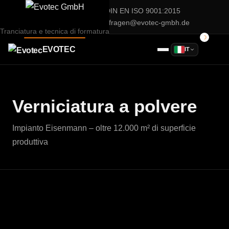
Evotec GmbH — DIN EN ISO 9001:2015
02932 / 90 28 75 0
anfragen@evotec-gmbh.de
Tranciatura e tecnica di formatura
EVOTEC
IT
Verniciatura a polvere
Impianto Eisenmann – oltre 12.000 m² di superficie
produttiva