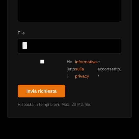
File
Ho
informativa
e
letto
sulla
acconsento.
l'
privacy
*
Invia richiesta
Risposta in tempi brevi. Max. 20 MB/file.