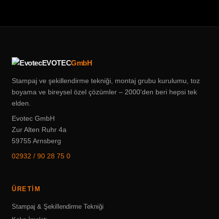
Zur Alten Ruhr 4a, 59755 Arnsberg
anfragen@evotec-gmbh.de
EVOTEC
GmbH
Stampaj ve şekillendirme tekniği, montaj grubu kurulumu, toz
boyama ve bireysel özel çözümler – 2000'den beri hepsi tek
elden.
Evotec GmbH
Zur Alten Ruhr 4a
59755 Arnsberg
02932 / 90 28 75 0
ÜRETIM
Stampaj & Şekillendirme Tekniği