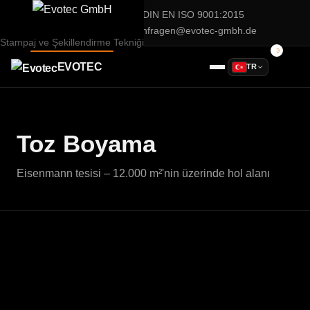
Evotec GmbH — DIN EN ISO 9001:2015
02932 / 90 28 75 0
anfragen@evotec-gmbh.de
Stampaj ve Şekillendirme Tekniği
EVOTEC
TR
Toz Boyama
Eisenmann tesisi – 12.000 m²'nin üzerinde hol alanı