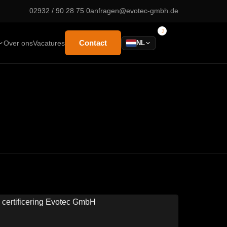
02932 / 90 28 75 0
anfragen@evotec-gmbh.de
Contact
Over ons
Vacatures
NL