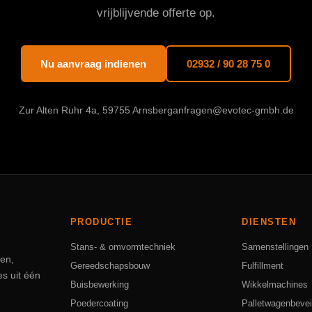
vrijblijvende offerte op.
Nu aanvraag indienen
02932 / 90 28 75 0
Zur Alten Ruhr 4a, 59755 Arnsberg
anfragen@evotec-gmbh.de
PRODUCTIE
DIENSTEN
Stans- & omvormtechniek
Samenstellingen
en,
Gereedschapsbouw
Fulfillment
es uit één
Buisbewerking
Wikkelmachines
Poedercoating
Palletwagenbevei