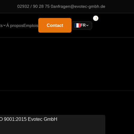
02932 / 90 28 75 0
anfragen@evotec-gmbh.de
Contact
ts
À propos
Emplois
FR