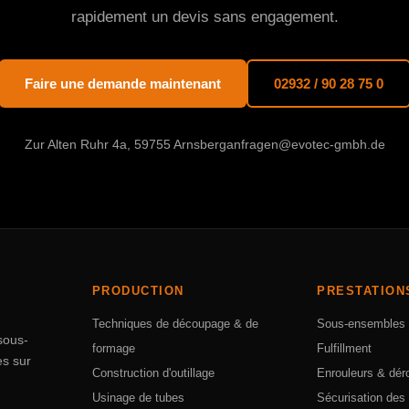
rapidement un devis sans engagement.
Faire une demande maintenant
02932 / 90 28 75 0
Zur Alten Ruhr 4a, 59755 Arnsberg
anfragen@evotec-gmbh.de
PRODUCTION
PRESTATION
Techniques de découpage & de
Sous-ensembles
sous-
formage
Fulfillment
es sur
Construction d'outillage
Enrouleurs & dér
Usinage de tubes
Sécurisation des 