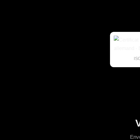
IS
V
Envo