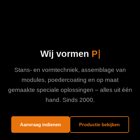
Evotec GmbH –
Wij vormen
Precisie
Stans- en vormtechniek, assemblage van
modules, poedercoating en op maat
gemaakte speciale oplossingen – alles uit één
hand. Sinds 2000.
Aanvraag indienen
Productie bekijken