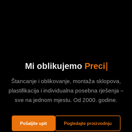
Evotec GmbH –
Mi oblikujemo
Preciznost
Štancanje i oblikovanje, montaža sklopova,
plastifikacija i individualna posebna rješenja –
sve na jednom mjestu. Od 2000. godine.
Pošaljite upit
Pogledajte proizvodnju