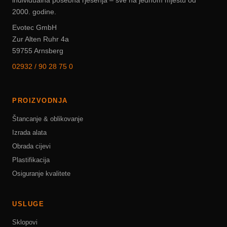
individualna posebna rješenja – sve na jednom mjestu od
2000. godine.
Evotec GmbH
Zur Alten Ruhr 4a
59755 Arnsberg
02932 / 90 28 75 0
PROIZVODNJA
Štancanje & oblikovanje
Izrada alata
Obrada cijevi
Plastifikacija
Osiguranje kvalitete
USLUGE
Sklopovi