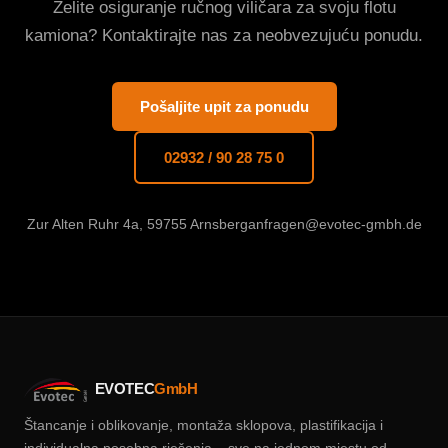
Želite osiguranje ručnog viličara za svoju flotu
kamiona? Kontaktirajte nas za neobvezujuću ponudu.
Pošaljite upit za ponudu
02932 / 90 28 75 0
Zur Alten Ruhr 4a, 59755 Arnsberg
anfragen@evotec-gmbh.de
EVOTEC
GmbH
Štancanje i oblikovanje, montaža sklopova, plastifikacija i