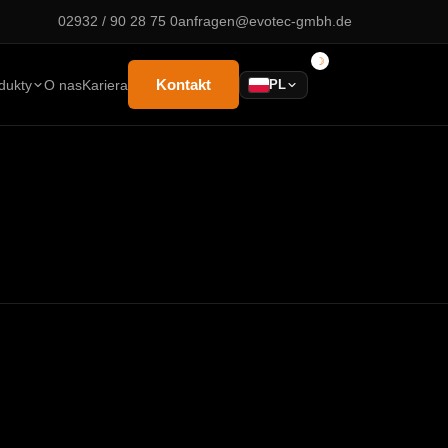
02932 / 90 28 75 0
anfragen@evotec-gmbh.de
Kontakt
dukty
O nas
Kariera
PL