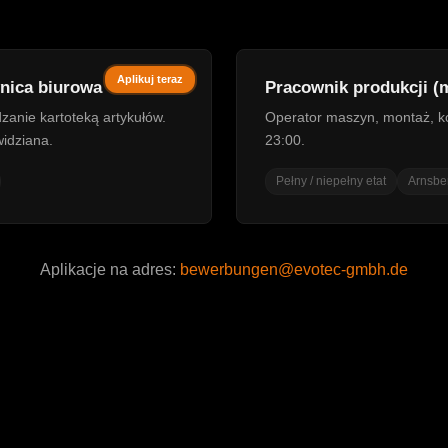
Aplikuj teraz
nica biurowa
Pracownik produkcji (m
zanie kartoteką artykułów.
Operator maszyn, montaż, ko
idziana.
23:00.
Pełny / niepełny etat
Arnsbe
Aplikacje na adres:
bewerbungen@evotec-gmbh.de