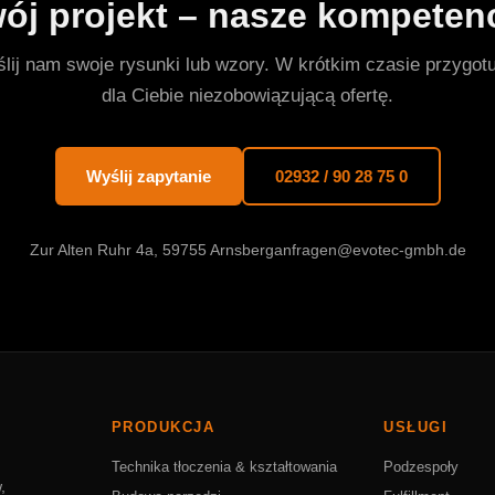
ój projekt – nasze kompeten
ślij nam swoje rysunki lub wzory. W krótkim czasie przygot
dla Ciebie niezobowiązującą ofertę.
Wyślij zapytanie
02932 / 90 28 75 0
Zur Alten Ruhr 4a, 59755 Arnsberg
anfragen@evotec-gmbh.de
PRODUKCJA
USŁUGI
Technika tłoczenia & kształtowania
Podzespoły
,