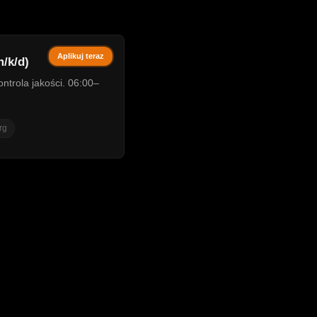
Aplikuj teraz
/k/d)
ntrola jakości. 06:00–
rg